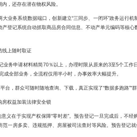
期内，还存在潜在物权风险。
两大业务系统数据端口，创新建立
“三同步、一闭环”政务运行
动产登记系统自动抓取商品房合同信息、不动产单元编码等核心
结线上随时取证
记业务申请材料精简
70％以上，办理时限从原来的3至5个工
分即完成全部业务，全流程仅用半小时，办事效率大幅提升。
上平台，群众可随时随地查询、下载，真正实现了“数据多跑路”“群
购房权益加装法律安全锁
大的意义在于实现产权保障“零时差”。预告登记一旦完成后，不
防范一房多卖、违规抵押、房屋被司法查封等风险。预告登记就像