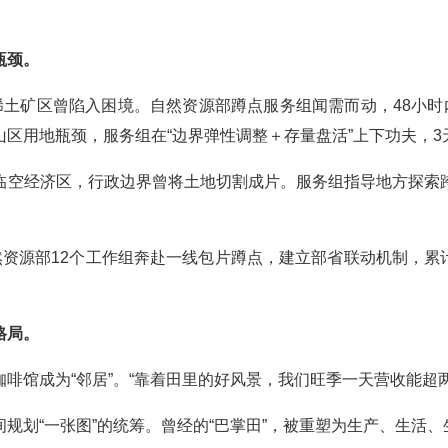
瓶颈。
稀土矿区曾陷入困境。自然资源部蹲点服务组闻需而动，48小时
区用地瓶颈，服务组在“边界弹性调整＋存量盘活”上下功夫，3
临空经济区，行政边界曾将土地切割成片。服务组指导地方探索
然资源部12个工作组奔赴一线包片蹲点，建立部省联动机制，累计
格局。
咖啡馆成为
“邻居”。“靠着田里的好风景，我们旺季一天营收能超
间规划
“一张图”的统筹。曾经的“巴掌田”，被重塑为生产、生活、