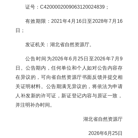
证号：
C4200002009063120024839；
有效期限：
2021
年
4
月
16
日至
2028
年
7
月
16
日
；
发证机关：湖北省自然资源厅
。
公告时间为
2026
年
6
月
25
日至
2026
年
7
月
9
日
。公告期内，任何单位和个人如对公告内容存
在异议的，可向省自然资源厅书面反馈并提交相
关证明材料
。公告期满无异议的，将依法为申请
人补发新的许可证，新证登记内容与原证一致，
并注明补办时间
。
湖北省自然资源厅
2026
年
6
月
25
日