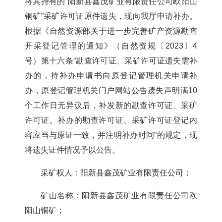
将其持有的
“
阳新县鑫茂矿业有限责任公司欧阳山
铜矿
”
采矿
许可证原件遗失
，现向我厅申请补办
。
根据《自然资源部关于进一步完善矿产资源勘查
开采登记管理的通知》（自然资规〔
2023
〕
4
号）第十六条
“
勘查许可证、采矿许可证遗失需补
办的，持补办申请书向原登记管理机关申请补
办，原登记管理机关门户网站公告遗失声明满
10
个工作日无异议后，补发新的勘查许可证、采矿
许可证。补办的勘查许可证、采矿许可证登记内
容应当与原证一致，并注明补办时间
”
的规定
，现
将遗失证件情况予以公告。
采矿
权人：阳新县鑫茂矿业有限责任公司
；
矿山
名称：
阳新县鑫茂矿业有限责任公司欧
阳山铜矿；