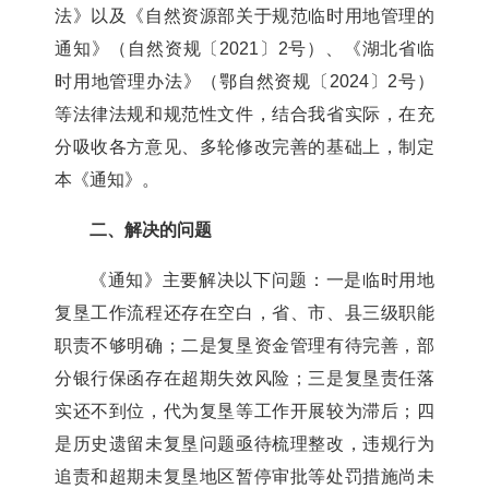
法》以及《自然资源部关于规范临时用地管理的
通知》（自然资规〔
2021
〕
2
号）
、
《湖北省临
时用地管理办法》（鄂自然资规〔
2024
〕
2
号）
等
法律法规和规范性文件
，结合我省实际，在充
分吸收各方意见
、
多轮修改完善的基础上，
制定
本
《通知》。
二、解决的问题
《通知》
主要解决以下问题：一是临时用地
复垦
工作流程还存在空白，
省、市、县三级
职能
职责不够明确
；二是复垦资金管理
有待完善
，
部
分
银行保函存在超期失效风险；
三
是复垦责任落
实
还
不到位，代为复垦
等工作开展较为滞后
；
四
是历史遗留未复垦问题亟待梳理整改，违规行为
追责
和
超期未复垦地区暂停审批
等
处罚措施
尚未