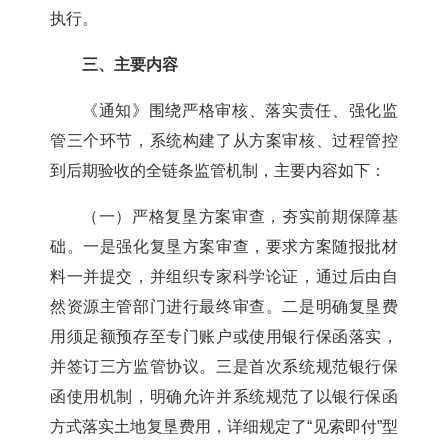
执行
。
三、
主要内容
《通知》围绕严格审核、落实责任、强化监
管三个环节，系统构建了从方案审核、过程管控
到后期验收的全链条监管机制，主要内容如下：
（一）
严格
复垦
方案
审
查
，夯实前期保障基
础。
一是
强化复垦方案审查，要求方案随报批材
料
一并
提交
，
并组织专家
科学
论证，
通过后由自
然资源主管部门进行最终审查
。
二是
明确复垦费
用须足额预存至专门账户或
使用
银行保函落实，
并签订三方监管协议。
三是
首次系统规范银行保
函使用机制
，明确
允许并系统规范了以银行保函
方式落实土地复垦费用
，
详细规
定了
“
见索即付
”
型