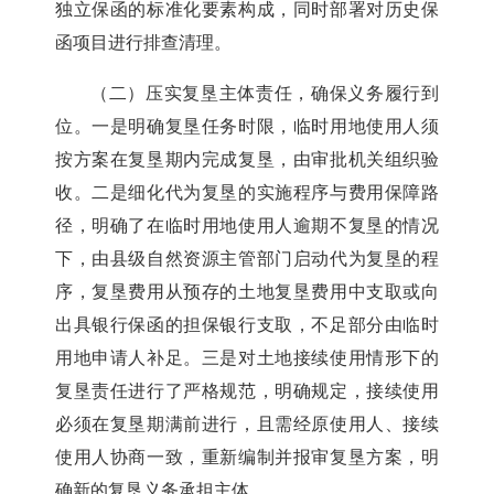
独立保函的标准化要素构成，
同时
部署对历史保
函项目进行排查清理。
（二）压实复垦主体责任，确保义务履行到
位。
一是
明确复垦任务时限，临时用地使用人须
按方案在复垦期内完成复垦
，由
审批机关组织验
收。
二是
细化代为复垦的实施程序与费用保障路
径
，
明确了在
临时用地使用人
逾期不复垦的情况
下，由县级自然资源主管部门启动代为复垦的程
序
，
复垦费用从预存的
土地复垦费用中支取或向
出具
银行保函
的担保银行支取
，不足部分
由临时
用地申请人补足
。
三是
对土地接续使用情形下的
复垦责任进行了严格规范
，
明确规定，接续使用
必须
在复垦期满前
进行，
且需经原使用人、接续
使用人协商一致，重新编制并报审复垦方案，明
确新的复垦义务承担主体
。