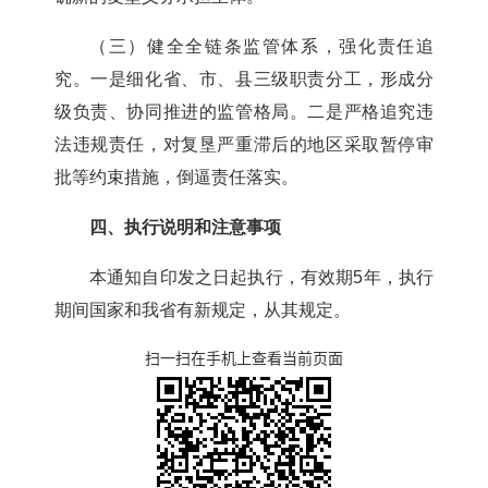
（三）健全全链条监管体系，强化责任追
究。
一是
细化省、市、县三级职责分工
，
形成分
级负责、协同推进的监管格局。二是
严格追究
违
法
违规责任，对复垦严重滞后的地区采取暂停审
批等约束措施
，
倒逼责任落实
。
四
、
执行说明和
注意事项
本通知自印发之日起执行，有效期
5
年，执行
期间国家和
我
省有新规定，从其规定。
扫一扫在手机上查看当前页面