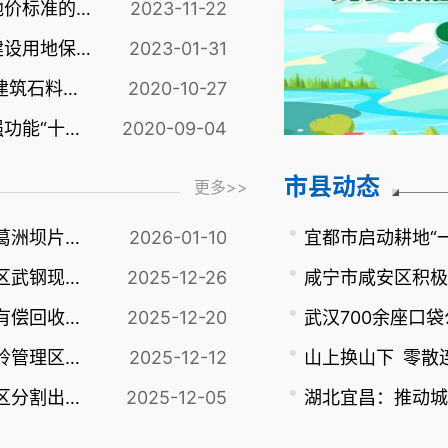
​省人民政府关于重新公布全省征地区片综合地价标准的通知
2023-11-22
省自然资源厅关于印发推进重大项目高质量建设用地保障工作方案的通知
2023-01-31
省自然资源厅关于印发 《省自然资源厅保障建筑石料供应能力提升三年行动方案》的通知
2020-10-27
省自然资源厅关于印发做好疫后重振补短板强功能“十大工程”自然资源要素保障工作方案的通知
2020-09-04
市县动态
更多>>
存量土地盘活利用优秀案例⑦丨宜昌西陵区葛洲坝片区低效用地再开发案例
2026-01-10
宜都市启动耕地“
存量土地盘活利用优秀案例⑥丨武汉市青山区武钢现代产业园提容增效 低效用地再开发
2025-12-26
存量土地盘活利用优秀案例⑤丨黄冈红安县有偿回收盘活闲置土地
2025-12-20
武汉700余座口袋
存量土地盘活利用优秀案例④丨荆门市屈家岭管理区有偿回收后再出让盘活闲置土地
2025-12-12
山上换山下 零散
存量土地盘活利用优秀案例③丨鄂州市华容区分割出让盘活闲置土地
2025-12-05
湖北宜昌：推动城